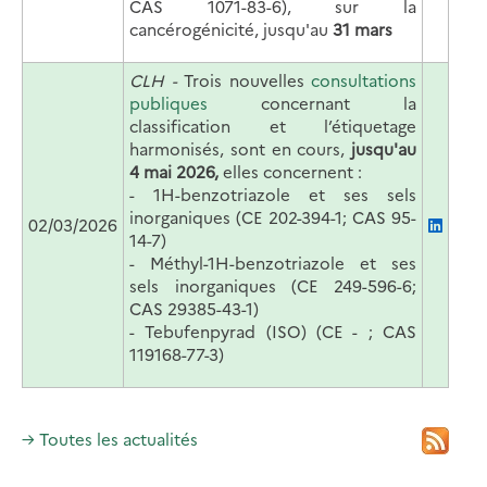
CAS 1071-83-6), sur la
cancérogénicité, jusqu'au
31 mars
CLH -
Trois nouvelles
consultations
publiques
concernant la
classification et l’étiquetage
harmonisés, sont en cours,
jusqu'au
4 mai 2026,
elles concernent :
-
1H-benzotriazole et ses sels
inorganiques (CE 202-394-1; CAS 95-
02/03/2026
14-7)
- M
éthyl-1H-benzotriazole et ses
sels inorganiques (CE 249-596-6;
CAS 29385-43-1)
- Te
bufenpyrad (ISO) (CE - ; CAS
119168-77-3)
→ Toutes les actualités