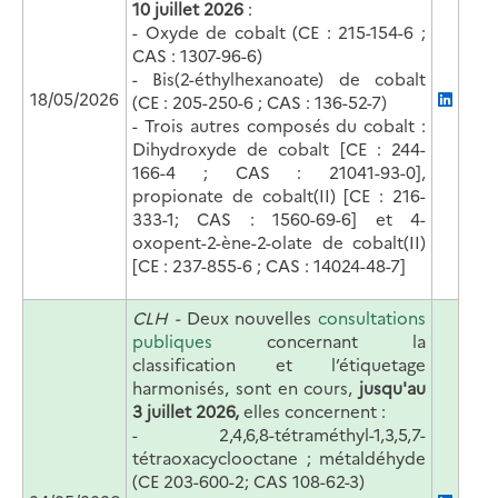
10 juillet 2026
:
- Oxyde de cobalt (CE : 215-154-6 ;
CAS : 1307-96-6)
- Bis(2-éthylhexanoate) de cobalt
18/05/2026
(CE : 205-250-6 ; CAS : 136-52-7)
- Trois autres composés du cobalt :
Dihydroxyde de cobalt [CE : 244-
166-4 ; CAS : 21041-93-0],
propionate de cobalt(II) [CE : 216-
333-1; CAS : 1560-69-6] et 4-
oxopent-2-ène-2-olate de cobalt(II)
[CE : 237-855-6 ; CAS : 14024-48-7]
CLH -
Deux nouvelles
consultations
publiques
concernant la
classification et l’étiquetage
harmonisés, sont en cours,
jusqu'au
3 juillet 2026,
elles concernent :
-
2,4,6,8-tétraméthyl-1,3,5,7-
tétraoxacyclooctane ; métaldéhyde
(CE 203-600-2; CAS 108-62-3)