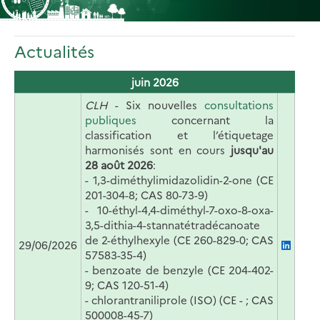
Actualités
juin 2026
CLH
- Six nouvelles
consultations
publiques
concernant la
classification et l’étiquetage
harmonisés sont en cours
jusqu'au
28 août 2026
:
-
1,3-diméthylimidazolidin-2-one (CE
201-304-8; CAS 80-73-9)
- 10-éthyl-4,4-diméthyl-7-oxo-8-oxa-
3,5-dithia-4-stannatétradécanoate
de 2-éthylhexyle (CE 260-829-0; CAS
29/06/2026
57583-35-4)
- benzoate de benzyle (CE 204-402-
9; CAS 120-51-4)
- chlorantraniliprole (ISO) (CE - ; CAS
500008-45-7)