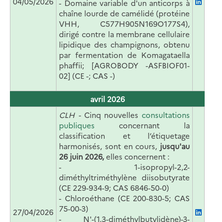
04/05/2026
- Domaine variable d'un anticorps à
chaîne lourde de camélidé (protéine
VHH, C577H905N169O177S4),
dirigé contre la membrane cellulaire
lipidique des champignons, obtenu
par fermentation de Komagataella
phaffii; [AGROBODY -ASFBIOF01-
02] (CE -; CAS -)
avril 2026
CLH -
Cinq nouvelles
consultations
publiques
concernant la
classification et l’étiquetage
harmonisés, sont en cours,
jusqu'au
26 juin 2026,
elles concernent :
- 1-isopropyl-2,2-
diméthyltriméthylène diisobutyrate
(CE 229-934-9; CAS 6846-50-0)
- C
hloroéthane (CE 200-830-5; CAS
75-00-3)
27/04/2026
-
N'-(1,3-diméthylbutylidène)-3-