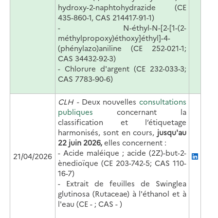
hydroxy-2-naphtohydrazide (CE
435-860-1, CAS 214417-91-1)
-
N-éthyl-N-[2-[1-(2-
méthylpropoxy)éthoxy]éthyl]-4-
(phénylazo)aniline (CE 252-021-1;
CAS 34432-92-3)
- C
hlorure d'argent (CE 232-033-3;
CAS 7783-90-6)
CLH -
Deux nouvelles
consultations
publiques
concernant la
classification et l’étiquetage
harmonisés, sont en cours,
jusqu'au
22 juin 2026,
elles concernent :
- Acide maléique ; acide (2Z)-but-2-
21/04/2026
ènedioïque (CE 203-742-5; CAS 110-
16-7)
- Extrait de feuilles de Swinglea
glutinosa (Rutaceae) à l'éthanol et à
l'eau (CE - ; CAS - )