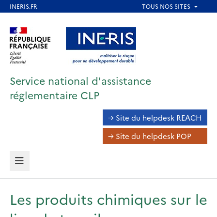
Aller
au
Aller au contenu
Aller au menu
contenu
principal
Aller au pied de page
Service national d'assistance
réglementaire CLP
Navigation
→ Site du helpdesk REACH
inter-
→ Site du helpdesk POP
volets
MENU
Les produits chimiques sur le