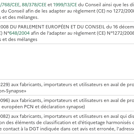
/768/CEE
,
88/378/CEE
et
1999/13/CE
du Conseil ainsi que les d
 Conseil afin de les adapter au règlement (CE) no 1272/2008 rel
s et des mélanges.
2008 DU PARLEMENT EUROPÉEN ET DU CONSEIL du 16 décem
E) N°
648/2004
afin de l’adapter au règlement (CE) N°1272/2008 re
s et des mélanges
229) aux fabricants, importateurs et utilisateurs en aval de p
ion-Synapse»
096) aux fabricants, importateurs et utilisateurs en aval de pr
il européen PCN et déclaration synapse)
082) aux fabricants, importateurs et utilisateurs en aval qui 
ion des éléments de classification et d’étiquetage harmonisés
e contact à la DGT indiquée dans cet avis est erronée, l'adress