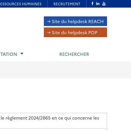
Navigation
→ Site du helpdesk REACH
inter-
→ Site du helpdesk POP
volets
TATION
RECHERCHER
 le règlement 2024/2865 en ce qui concerne les