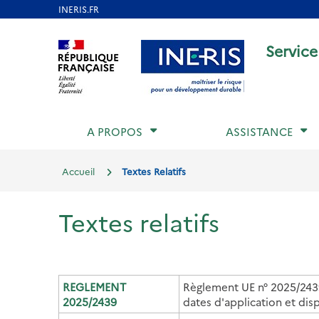
Aller
au
Aller au contenu
Aller au menu
Aller au p
Service
contenu
principal
A PROPOS
ASSISTANCE
Accueil
Textes Relatifs
Textes relatifs
REGLEMENT
Règlement UE n° 2025/2439
2025/2439
dates d'application et disp