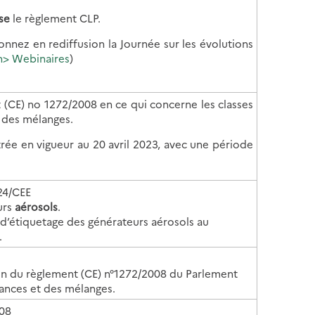
se
le règlement CLP.
onnez en rediffusion la Journée sur les évolutions
> Webinaires
)
E) no 1272/2008 en ce qui concerne les classes
t des mélanges.
trée en vigueur au 20 avril 2023, avec une période
324/CEE
urs
aérosols
.
 d’étiquetage des générateurs aérosols au
.
on du règlement (CE) n°1272/2008 du Parlement
stances et des mélanges.
08