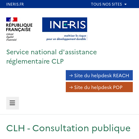
Aller
au
Aller au contenu
Aller au menu
contenu
principal
Aller au pied de page
Service national d'assistance
réglementaire CLP
Navigation
→ Site du helpdesk REACH
inter-
→ Site du helpdesk POP
volets
MENU
CLH - Consultation publique