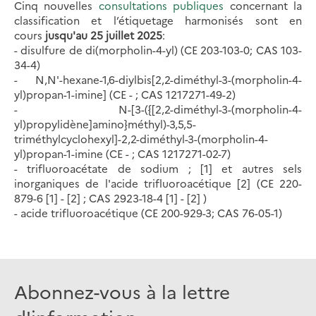
Cinq nouvelles
consultations publiques
concernant la
classification et l’étiquetage harmonisés sont en
cours
jusqu'au 25 juillet 2025
:
-
disulfure de di(morpholin-4-yl) (CE 203-103-0; CAS 103-
34-4)
-
N,N'-hexane-1,6-diylbis[2,2-diméthyl-3-(morpholin-4-
yl)propan-1-imine] (CE - ; CAS 1217271-49-2)
- N-[3-({[2,2-diméthyl-3-(morpholin-4-
yl)propylidène]amino}méthyl)-3,5,5-
triméthylcyclohexyl]-2,2-diméthyl-3-(morpholin-4-
yl)propan-1-imine (CE - ; CAS 1217271-02-7)
- trifluoroacétate de sodium ; [1] et autres sels
inorganiques de l'acide trifluoroacétique [2] (CE 220-
879-6 [1] - [2] ; CAS 2923-18-4 [1] - [2] )
- acide trifluoroacétique (CE 200-929-3; CAS 76-05-1)
Abonnez-vous à la lettre